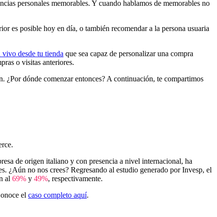
eriencias personales memorables. Y cuando hablamos de memorables no
ior es posible hoy en día, o también recomendar a la persona usuaria
 vivo desde tu tienda
que sea capaz de personalizar una compra
ras o visitas anteriores.
ución. ¿Por dónde comenzar entonces? A continuación, te compartimos
merce.
a de origen italiano y con presencia a nivel internacional, ha
tes. ¿Aún no nos crees? Regresando al estudio generado por Invesp, el
n al
69%
y
49%
, respectivamente.
 Conoce el
caso completo aquí
.