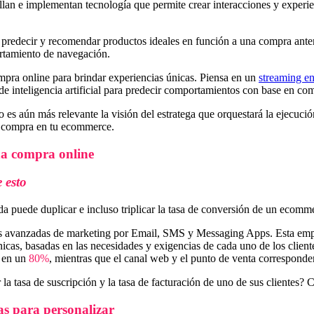
ollan e implementan tecnología que permite crear interacciones y exp
predecir y recomendar productos ideales en función a una compra anter
ortamiento de navegación.
mpra online para brindar experiencias únicas. Piensa en un
streaming en
e inteligencia artificial para predecir comportamientos con base en comp
ero es aún más relevante la visión del estratega que orquestará la ejec
de compra en tu ecommerce.
na compra online
 esto
ada puede duplicar e incluso triplicar la tasa de conversión de un ecom
as avanzadas de marketing por Email, SMS y Messaging Apps. Esta empres
icas, basadas en las necesidades y exigencias de cada uno de los clien
a en un
80%
, mientras que el canal web y el punto de venta corresponde
la tasa de suscripción y la tasa de facturación de uno de sus clientes?
as para personalizar