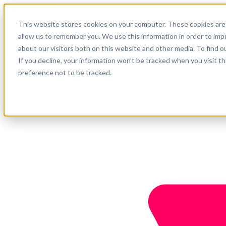
Español
This website stores cookies on your computer. These cookies are 
Soporte
allow us to remember you. We use this information in order to im
about our visitors both on this website and other media. To find o
Empresa
Empieza ahora
If you decline, your information won’t be tracked when you visit t
preference not to be tracked.