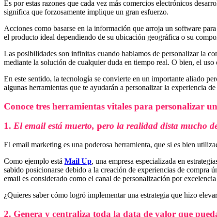
Es por estas razones que cada vez más comercios electrónicos desarr
significa que forzosamente implique un gran esfuerzo.
Acciones como basarse en la información que arroja un software para 
el producto ideal dependiendo de su ubicación geográfica o su comp
Las posibilidades son infinitas cuando hablamos de personalizar la co
mediante la solución de cualquier duda en tiempo real. O bien, el uso d
En este sentido, la tecnología se convierte en un importante aliado p
algunas herramientas que te ayudarán a personalizar la experiencia 
Conoce tres herramientas vitales para personalizar u
1.
El email está muerto,
p
ero la realidad dista mucho de
El email marketing es una poderosa herramienta, que si es bien utiliz
Como ejemplo está
Mail Up
, una empresa especializada en estrategi
sabido posicionarse debido a la creación de experiencias de compra ún
email es considerado como el canal de personalización por excelenci
¿Quieres saber cómo logró implementar una estrategia que hizo elevar 
2. Genera y centraliza toda la data de valor que pued