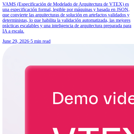
VAMS (Especificación de Modelado de Arquitectura de VTEX) es
una especificación formal, legible por máquinas y basada en JSON,
que convierte las arquitecturas de solución en artefactos validados y
deterministas, lo que habilita la validación automatizada, las mejores
prácticas escalables y una inteligencia de arquitectura preparada para
IA a escala.
June 29, 2026
·
5 min read