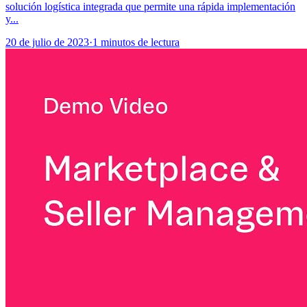
solución logística integrada que permite una rápida implementación
y...
20 de julio de 2023
·
1 minutos de lectura