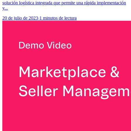
solución logística integrada que permite una rápida implementación
y...
20 de julio de 2023
·
1 minutos de lectura