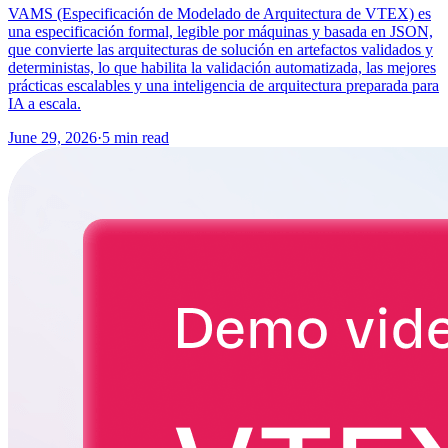
VAMS (Especificación de Modelado de Arquitectura de VTEX) es
una especificación formal, legible por máquinas y basada en JSON,
que convierte las arquitecturas de solución en artefactos validados y
deterministas, lo que habilita la validación automatizada, las mejores
prácticas escalables y una inteligencia de arquitectura preparada para
IA a escala.
June 29, 2026
·
5 min read