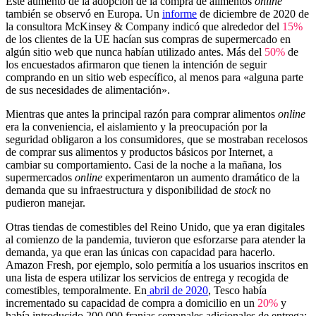
Este aumento de la adopción de la compra de alimentos
online
también se observó en Europa. Un
informe
de diciembre de 2020 de
la consultora McKinsey & Company indicó que alrededor del
15%
de los clientes de la UE hacían sus compras de supermercado en
algún sitio web que nunca habían utilizado antes. Más del
50%
de
los encuestados afirmaron que tienen la intención de seguir
comprando en un sitio web específico, al menos para «alguna parte
de sus necesidades de alimentación».
Mientras que antes la principal razón para comprar alimentos
online
era la conveniencia, el aislamiento y la preocupación por la
seguridad obligaron a los consumidores, que se mostraban recelosos
de comprar sus alimentos y productos básicos por Internet, a
cambiar su comportamiento. Casi de la noche a la mañana, los
supermercados
online
experimentaron un aumento dramático de la
demanda que su infraestructura y disponibilidad de
stock
no
pudieron manejar.
Otras tiendas de comestibles del Reino Unido, que ya eran digitales
al comienzo de la pandemia, tuvieron que esforzarse para atender la
demanda, ya que eran las únicas con capacidad para hacerlo.
Amazon Fresh, por ejemplo, solo permitía a los usuarios inscritos en
una lista de espera utilizar los servicios de entrega y recogida de
comestibles, temporalmente. En
abril de 2020
, Tesco había
incrementado su capacidad de compra a domicilio en un
20%
y
había introducido 200.000 franjas semanales adicionales de entrega: