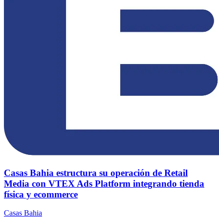
Casas Bahia estructura su operación de Retail
Media con VTEX Ads Platform integrando tienda
física y ecommerce
Casas Bahia