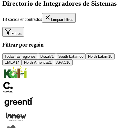
Directorio de Integradores de Sistemas
18
socios encontrados
Limpiar filtros
Filtros
Filtrar por región
Todas las regiones
Brazil
71
South Latam
66
North Latam
18
EMEA
14
North America
21
APAC
16