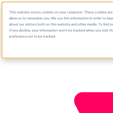
Español
This website stores cookies on your computer. These cookies are 
Soporte
allow us to remember you. We use this information in order to im
about our visitors both on this website and other media. To find o
Empresa
Empieza ahora
If you decline, your information won’t be tracked when you visit t
preference not to be tracked.