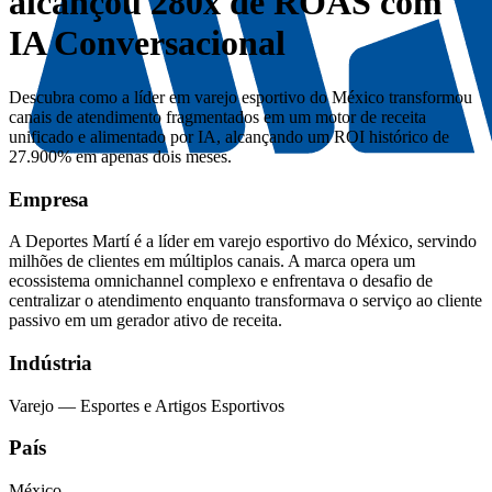
alcançou 280x de ROAS com
IA Conversacional
Descubra como a líder em varejo esportivo do México transformou
canais de atendimento fragmentados em um motor de receita
unificado e alimentado por IA, alcançando um ROI histórico de
27.900% em apenas dois meses.
Empresa
A Deportes Martí é a líder em varejo esportivo do México, servindo
milhões de clientes em múltiplos canais. A marca opera um
ecossistema omnichannel complexo e enfrentava o desafio de
centralizar o atendimento enquanto transformava o serviço ao cliente
passivo em um gerador ativo de receita.
Indústria
Varejo — Esportes e Artigos Esportivos
País
México