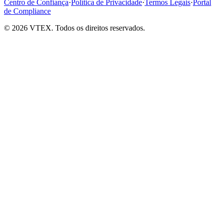
Centro de Confiança
·
Política de Privacidade
·
Termos Legais
·
Portal
de Compliance
© 2026 VTEX. Todos os direitos reservados.