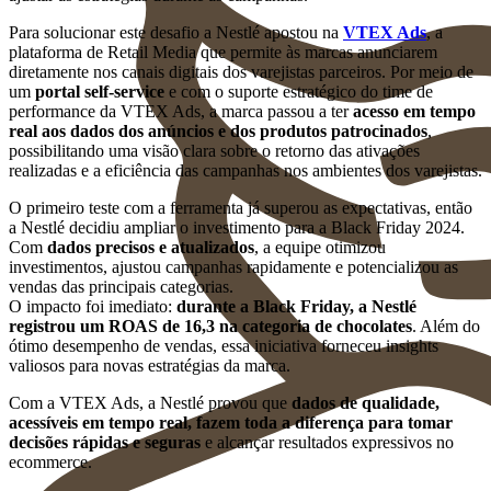
Para solucionar este desafio a Nestlé apostou na
VTEX Ads
, a
plataforma de Retail Media que permite às marcas anunciarem
diretamente nos canais digitais dos varejistas parceiros. Por meio de
um
portal self-service
e com o suporte estratégico do time de
performance da VTEX Ads, a marca passou a ter
acesso em tempo
real aos dados dos anúncios e dos produtos patrocinados
,
possibilitando uma visão clara sobre o retorno das ativações
realizadas e a eficiência das campanhas nos ambientes dos varejistas.
O primeiro teste com a ferramenta já superou as expectativas, então
a Nestlé decidiu ampliar o investimento para a Black Friday 2024.
Com
dados precisos e atualizados
, a equipe otimizou
investimentos, ajustou campanhas rapidamente e potencializou as
vendas das principais categorias.
O impacto foi imediato:
durante a Black Friday, a Nestlé
registrou um ROAS de 16,3 na categoria de chocolates
. Além do
ótimo desempenho de vendas, essa iniciativa forneceu insights
valiosos para novas estratégias da marca.
Com a VTEX Ads, a Nestlé provou que
dados de qualidade,
acessíveis em tempo real, fazem toda a diferença para tomar
decisões rápidas e seguras
e alcançar resultados expressivos no
ecommerce.