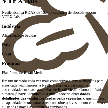
VTEX Ads
Nestlé alcança ROAS de 16,3 na categoria de chocolates com
VTEX Ads
Indústria
Alimentação e bebidas
País
Brasil
Produtos
Plataforma de Retail Media
Em um mercado cada vez mais competitivo e com as margens para
erros cada vez menores, a Nestlé precisava atuar com mais
assertividade em suas campanhas de Retail Media. Como indústria,
a marca já havia identificado a dificuldade de obter
dados
detalhados das vendas realizadas pelos varejistas
, o que limitava
a capacidade de mensurar o retorno sobre o investimento em mídia e
ajustar as estratégias durante as campanhas.