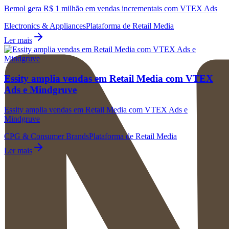
Bemol gera R$ 1 milhão em vendas incrementais com VTEX Ads
Electronics & Appliances
Plataforma de Retail Media
Ler mais
Essity amplia vendas em Retail Media com VTEX
Ads e Mindgruve
Essity amplia vendas em Retail Media com VTEX Ads e
Mindgruve
CPG & Consumer Brands
Plataforma de Retail Media
Ler mais