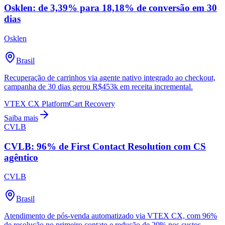
Osklen: de 3,39% para 18,18% de conversão em 30
dias
Osklen
Brasil
Recuperação de carrinhos via agente nativo integrado ao checkout,
campanha de 30 dias gerou R$453k em receita incremental.
VTEX CX Platform
Cart Recovery
Saiba mais
CVLB
CVLB: 96% de First Contact Resolution com CS
agêntico
CVLB
Brasil
Atendimento de pós-venda automatizado via VTEX CX, com 96%
de resolução no primeiro contato e redução de 20% nos custos