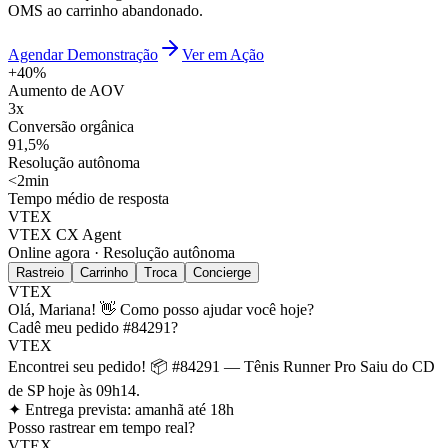
OMS ao carrinho abandonado.
Agendar Demonstração
Ver em Ação
+40%
Aumento de AOV
3x
Conversão orgânica
91,5%
Resolução autônoma
<2min
Tempo médio de resposta
VTEX
VTEX CX Agent
Online agora · Resolução autônoma
Rastreio
Carrinho
Troca
Concierge
VTEX
Olá, Mariana! 👋 Como posso ajudar você hoje?
Cadê meu pedido #84291?
VTEX
Encontrei seu pedido! 📦 #84291 — Tênis Runner Pro Saiu do CD
de SP hoje às 09h14.
✦ Entrega prevista: amanhã até 18h
Posso rastrear em tempo real?
VTEX