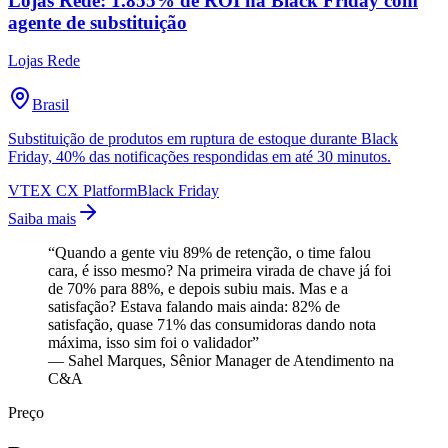
Lojas Rede: 1.855% de ROI na Black Friday com
agente de substituição
Lojas Rede
Brasil
Substituição de produtos em ruptura de estoque durante Black
Friday, 40% das notificações respondidas em até 30 minutos.
VTEX CX Platform
Black Friday
Saiba mais
“Quando a gente viu 89% de retenção, o time falou
cara, é isso mesmo? Na primeira virada de chave já foi
de 70% para 88%, e depois subiu mais. Mas e a
satisfação? Estava falando mais ainda: 82% de
satisfação, quase 71% das consumidoras dando nota
máxima, isso sim foi o validador”
— Sahel Marques
, Sênior Manager de Atendimento na
C&A
Preço