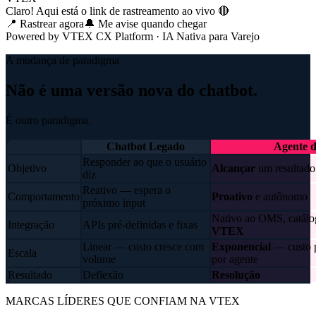
Claro! Aqui está o link de rastreamento ao vivo 🔴
📍 Rastrear agora
🔔 Me avise quando chegar
Powered by
VTEX CX Platform
· IA Nativa para Varejo
A mudança de paradigma
Não é uma versão nova do chatbot.
É outro paradigma.
Chatbot Legado
Agente d
Responder ao que o usuário
Objetivo
Alcançar
um resultado
diz
Reativo — espera o
Comportamento
Proativo
e autônomo
próximo input
Nativo ao OMS, catálo
Integração
APIs pré-definidas e fixas
VTEX
Linear — custo cresce com
Exponencial
— custo p
Escala
volume
por agente
Resultado
Deflexão
Resolução
MARCAS LÍDERES QUE CONFIAM NA VTEX