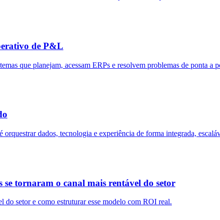
perativo de P&L
stemas que planejam, acessam ERPs e resolvem problemas de ponta a po
do
orquestrar dados, tecnologia e experiência de forma integrada, escaláv
s se tornaram o canal mais rentável do setor
el do setor e como estruturar esse modelo com ROI real.