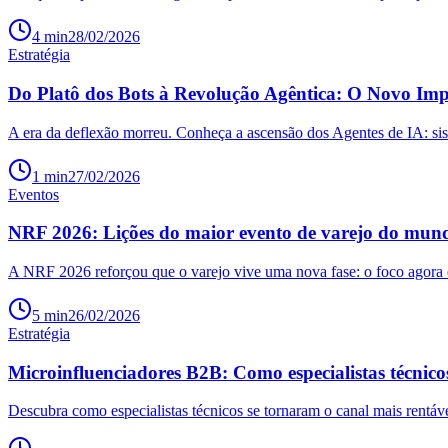
4
min
28/02/2026
Estratégia
Do Platô dos Bots à Revolução Agêntica: O Novo Im
A era da deflexão morreu. Conheça a ascensão dos Agentes de IA: si
1
min
27/02/2026
Eventos
NRF 2026: Lições do maior evento de varejo do mun
A NRF 2026 reforçou que o varejo vive uma nova fase: o foco agora é 
5
min
26/02/2026
Estratégia
Microinfluenciadores B2B: Como especialistas técnico
Descubra como especialistas técnicos se tornaram o canal mais rentáv