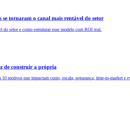
s se tornaram o canal mais rentável do setor
el do setor e como estruturar esse modelo com ROI real.
 de construir a própria
a 10 motivos que impactam custo, escala, segurança, time-to-market e 