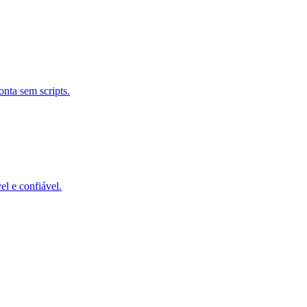
nta sem scripts.
el e confiável.