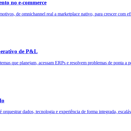
imento no e-commerce
tivos, de omnichannel real a marketplace nativo, para crescer com efic
perativo de P&L
stemas que planejam, acessam ERPs e resolvem problemas de ponta a po
do
orquestrar dados, tecnologia e experiência de forma integrada, escaláv