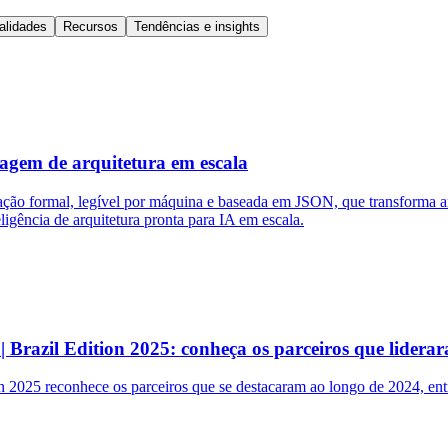
alidades
Recursos
Tendências e insights
gem de arquitetura em escala
o formal, legível por máquina e baseada em JSON, que transforma arqu
ligência de arquitetura pronta para IA em escala.
razil Edition 2025: conheça os parceiros que liderar
 2025 reconhece os parceiros que se destacaram ao longo de 2024, entr