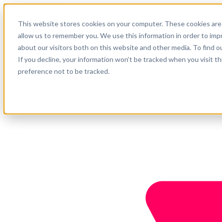
Português
This website stores cookies on your computer. These cookies are 
Suporte
allow us to remember you. We use this information in order to im
about our visitors both on this website and other media. To find o
Empresa
Comece agora
If you decline, your information won’t be tracked when you visit t
preference not to be tracked.