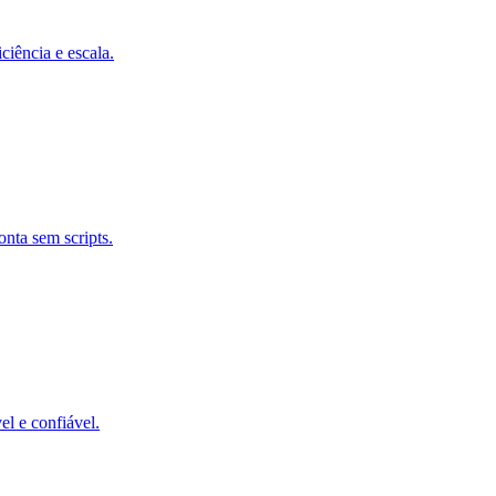
iência e escala.
nta sem scripts.
el e confiável.