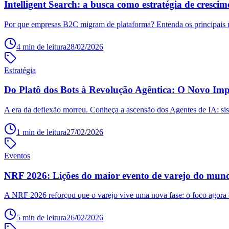
Intelligent Search: a busca como estratégia de cresc
Por que empresas B2C migram de plataforma? Entenda os principais mo
4
min de leitura
28/02/2026
Estratégia
Do Platô dos Bots à Revolução Agêntica: O Novo Im
A era da deflexão morreu. Conheça a ascensão dos Agentes de IA: si
1
min de leitura
27/02/2026
Eventos
NRF 2026: Lições do maior evento de varejo do mun
A NRF 2026 reforçou que o varejo vive uma nova fase: o foco agora é 
5
min de leitura
26/02/2026