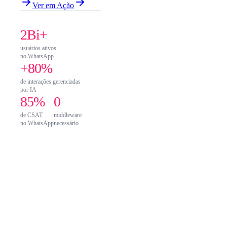
Ver em Ação
2Bi+
usuários ativos
no WhatsApp
+80%
de interações gerenciadas
por IA
85%
0
de CSAT
middleware
no WhatsApp
necessário