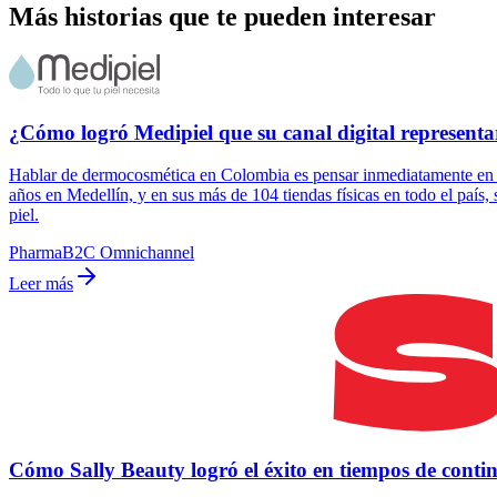
Más historias que te pueden interesar
¿Cómo logró Medipiel que su canal digital representa
Hablar de dermocosmética en Colombia es pensar inmediatamente en Me
años en Medellín, y en sus más de 104 tiendas físicas en todo el país, 
piel.
Pharma
B2C Omnichannel
Leer más
Cómo Sally Beauty logró el éxito en tiempos de cont