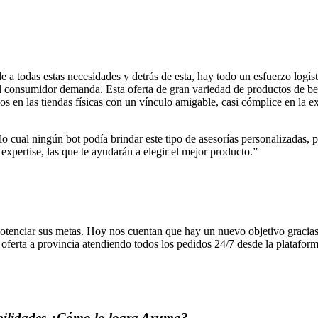
a todas estas necesidades y detrás de esta, hay todo un esfuerzo logísti
 el consumidor demanda. Esta oferta de gran variedad de productos de b
dos en las tiendas físicas con un vínculo amigable, casi cómplice en la
lo cual ningún bot podía brindar este tipo de asesorías personalizadas, 
expertise, las que te ayudarán a elegir el mejor producto.”
enciar sus metas. Hoy nos cuentan que hay un nuevo objetivo gracias a
 oferta a provincia atendiendo todos los pedidos 24/7 desde la platafor
bilidades ¿Cómo lo logra Aruma?