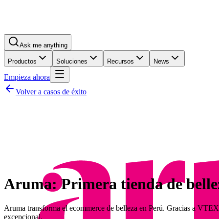
Ask me anything
Productos
Soluciones
Recursos
News
Empieza ahora
Volver a casos de éxito
Aruma: Primera tienda de belle
Aruma transforma el ecommerce de belleza en Perú. Gracias a VTEX, l
excepcional.