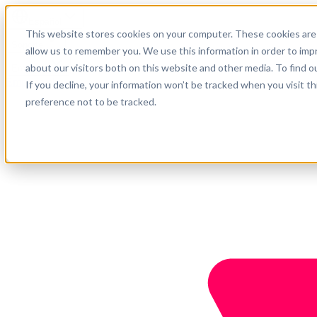
Español
This website stores cookies on your computer. These cookies are 
Soporte
allow us to remember you. We use this information in order to im
about our visitors both on this website and other media. To find o
Empresa
Empieza ahora
If you decline, your information won’t be tracked when you visit t
preference not to be tracked.