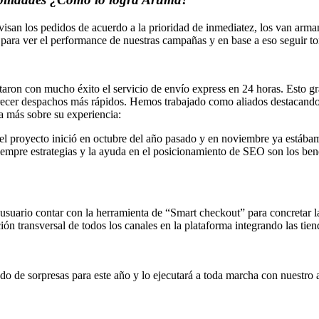
isan los pedidos de acuerdo a la prioridad de inmediatez, los van arma
as para ver el performance de nuestras campañas y en base a eso seguir 
on con mucho éxito el servicio de envío express en 24 horas. Esto graci
 ofrecer despachos más rápidos. Hemos trabajado como aliados destacando
a más sobre su experiencia:
el proyecto inició en octubre del año pasado y en noviembre ya estábamo
siempre estrategias y la ayuda en el posicionamiento de SEO son los ben
usuario contar con la herramienta de “Smart checkout” para concretar 
ón transversal de todos los canales en la plataforma integrando las tiend
do de sorpresas para este año y lo ejecutará a toda marcha con nuestro