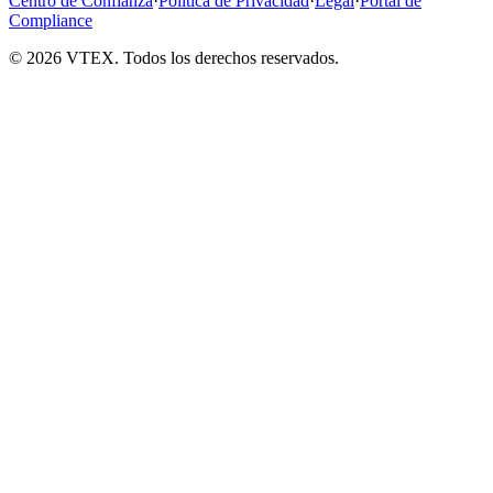
Centro de Confianza
·
Política de Privacidad
·
Legal
·
Portal de
Compliance
© 2026 VTEX. Todos los derechos reservados.