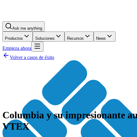
Ask me anything
Productos
Soluciones
Recursos
News
Empieza ahora
Volver a casos de éxito
Columbia y su impresionante aum
VTEX