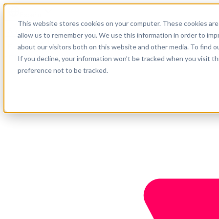
Español
This website stores cookies on your computer. These cookies are 
Soporte
allow us to remember you. We use this information in order to im
about our visitors both on this website and other media. To find o
Empresa
Empieza ahora
If you decline, your information won’t be tracked when you visit t
preference not to be tracked.