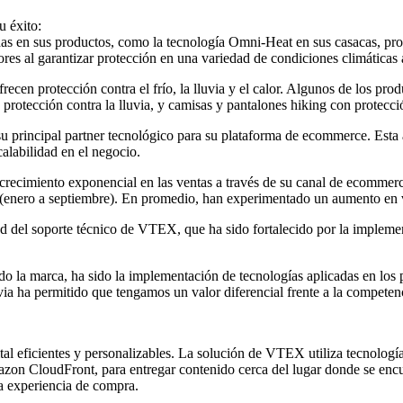
u éxito:
en sus productos, como la tecnología Omni-Heat en sus casacas, produc
res al garantizar protección en una variedad de condiciones climáticas 
recen protección contra el frío, la lluvia y el calor. Algunos de los p
ra protección contra la lluvia, y camisas y pantalones hiking con protec
principal partner tecnológico para su plataforma de ecommerce. Esta
calabilidad en el negocio.
crecimiento exponencial en las ventas a través de su canal de ecomme
(enero a septiembre). En promedio, han experimentado un aumento en 
del soporte técnico de VTEX, que ha sido fortalecido por la implementac
do la marca, ha sido la implementación de tecnologías aplicadas en los 
uvia ha permitido que tengamos un valor diferencial frente a la competen
l eficientes y personalizables. La solución de VTEX utiliza tecnolo
azon CloudFront, para entregar contenido cerca del lugar donde se encu
la experiencia de compra.