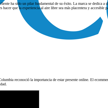
liente ha sido un pilar fundamental de su éxito. La marca se dedica a di
es hacer que la experiencia al aire libre sea más placentera y accesible p
umbia reconoció la importancia de estar presente online. El ecommerce
idad.