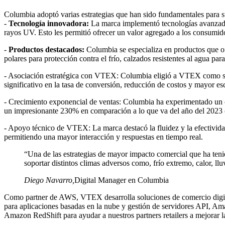
Columbia adoptó varias estrategias que han sido fundamentales para s
-
Tecnología innovadora:
La marca implementó tecnologías avanzadas 
rayos UV. Esto les permitió ofrecer un valor agregado a los consumido
-
Productos destacados:
Columbia se especializa en productos que of
polares para protección contra el frío, calzados resistentes al agua pa
- Asociación estratégica con VTEX: Columbia eligió a VTEX como su 
significativo en la tasa de conversión, reducción de costos y mayor es
- Crecimiento exponencial de ventas: Columbia ha experimentado un 
un impresionante 230% en comparación a lo que va del año del 2023 
- Apoyo técnico de VTEX: La marca destacó la fluidez y la efectividad 
permitiendo una mayor interacción y respuestas en tiempo real.
“Una de las estrategias de mayor impacto comercial que ha teni
soportar distintos climas adversos como, frío extremo, calor, ll
Diego Navarro
,
Digital Manager en Columbia
Como partner de AWS, VTEX desarrolla soluciones de comercio digita
para aplicaciones basadas en la nube y gestión de servidores API, Am
Amazon RedShift para ayudar a nuestros partners retailers a mejorar 