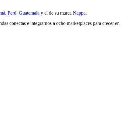
amá
,
Perú
,
Guatemala
y el de su marca
Nappa
.
as conectas e integrarnos a ocho marketplaces para crecer en