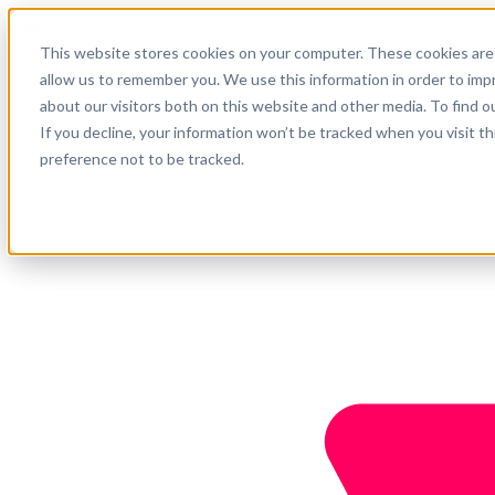
Español
This website stores cookies on your computer. These cookies are 
Soporte
allow us to remember you. We use this information in order to im
about our visitors both on this website and other media. To find o
Empresa
Empieza ahora
If you decline, your information won’t be tracked when you visit t
preference not to be tracked.