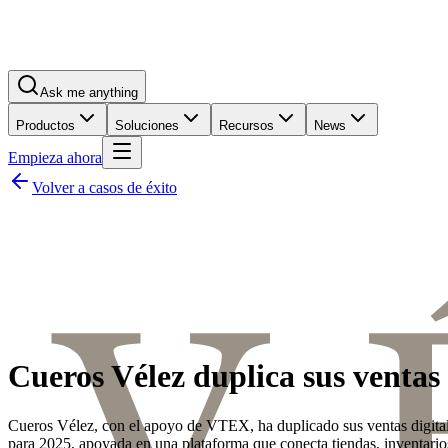
Ask me anything
Productos
Soluciones
Recursos
News
Empieza ahora
Volver a casos de éxito
Cueros Vélez duplica sus ventas
Cueros Vélez, con el apoyo de VTEX, ha duplicado sus ventas digita
para 2025, apoyada en una plataforma que conecta tiendas, inventarios