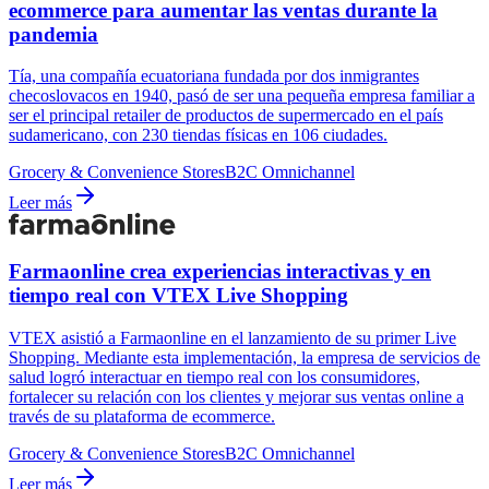
ecommerce para aumentar las ventas durante la
pandemia
Tía, una compañía ecuatoriana fundada por dos inmigrantes
checoslovacos en 1940, pasó de ser una pequeña empresa familiar a
ser el principal retailer de productos de supermercado en el país
sudamericano, con 230 tiendas físicas en 106 ciudades.
Grocery & Convenience Stores
B2C Omnichannel
Leer más
Farmaonline crea experiencias interactivas y en
tiempo real con VTEX Live Shopping
VTEX asistió a Farmaonline en el lanzamiento de su primer Live
Shopping. Mediante esta implementación, la empresa de servicios de
salud logró interactuar en tiempo real con los consumidores,
fortalecer su relación con los clientes y mejorar sus ventas online a
través de su plataforma de ecommerce.
Grocery & Convenience Stores
B2C Omnichannel
Leer más