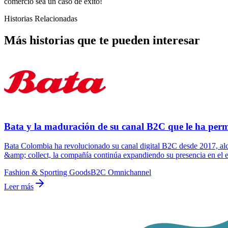
comercio sea un caso de éxito!
Historias Relacionadas
Más historias que te pueden interesar
Bata y la maduración de su canal B2C que le ha perm
Bata Colombia ha revolucionado su canal digital B2C desde 2017, al
&amp; collect, la compañía continúa expandiendo su presencia en el
Fashion & Sporting Goods
B2C Omnichannel
Leer más