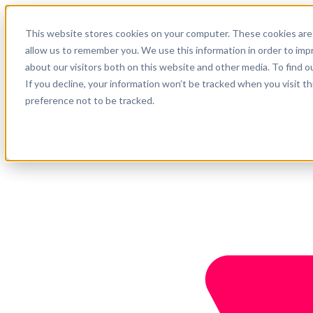
Español
This website stores cookies on your computer. These cookies are 
Soporte
allow us to remember you. We use this information in order to im
about our visitors both on this website and other media. To find o
Empresa
Empieza ahora
If you decline, your information won’t be tracked when you visit t
preference not to be tracked.