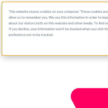
Español
This website stores cookies on your computer. These cookies are 
Soporte
allow us to remember you. We use this information in order to im
about our visitors both on this website and other media. To find o
Empresa
Empieza ahora
If you decline, your information won’t be tracked when you visit t
preference not to be tracked.