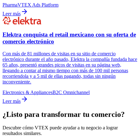
Pharma
VTEX Ads Platform
Leer más
Elektra conquista el retail mexicano con su oferta de
comercio electrónico
Con más de 81 millones de visitas en su sitio de comercio
electrónico durante el año pasado, Elektra la compañía fundada hace
65 años, presentó grandes picos de visitas en su página web,
llegando a contar al mismo tiempo con más de 100 mil personas
recorriendola y a 5 mil de ellas pagando, todas sin ningún
inconveniente.
Electronics & Appliances
B2C Omnichannel
Leer más
¿Listo para transformar tu comercio?
Descubre cómo VTEX puede ayudar a tu negocio a lograr
resultados similares.