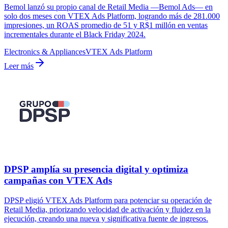
Bemol lanzó su propio canal de Retail Media —Bemol Ads— en
solo dos meses con VTEX Ads Platform, logrando más de 281.000
impresiones, un ROAS promedio de 51 y R$1 millón en ventas
incrementales durante el Black Friday 2024.
Electronics & Appliances
VTEX Ads Platform
Leer más
DPSP amplía su presencia digital y optimiza
campañas con VTEX Ads
DPSP eligió VTEX Ads Platform para potenciar su operación de
Retail Media, priorizando velocidad de activación y fluidez en la
ejecución, creando una nueva y significativa fuente de ingresos.