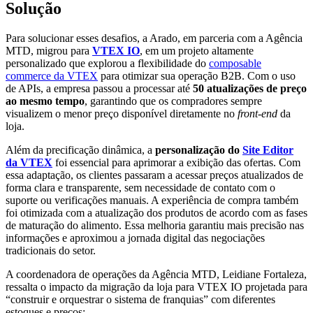
Solução
Para solucionar esses desafios, a Arado, em parceria com a Agência
MTD, migrou para
VTEX IO
, em um projeto altamente
personalizado que explorou a flexibilidade do
composable
commerce da VTEX
para otimizar sua operação B2B. Com o uso
de APIs, a empresa passou a processar até
50 atualizações de preço
ao mesmo tempo
, garantindo que os compradores sempre
visualizem o menor preço disponível diretamente no
front-end
da
loja.
Além da precificação dinâmica, a
personalização do
Site Editor
da VTEX
foi essencial para aprimorar a exibição das ofertas. Com
essa adaptação, os clientes passaram a acessar preços atualizados de
forma clara e transparente, sem necessidade de contato com o
suporte ou verificações manuais. A experiência de compra também
foi otimizada com a atualização dos produtos de acordo com as fases
de maturação do alimento. Essa melhoria garantiu mais precisão nas
informações e aproximou a jornada digital das negociações
tradicionais do setor.
A coordenadora de operações da Agência MTD, Leidiane Fortaleza,
ressalta o impacto da migração da loja para VTEX IO projetada para
“construir e orquestrar o sistema de franquias” com diferentes
estoques e preços: