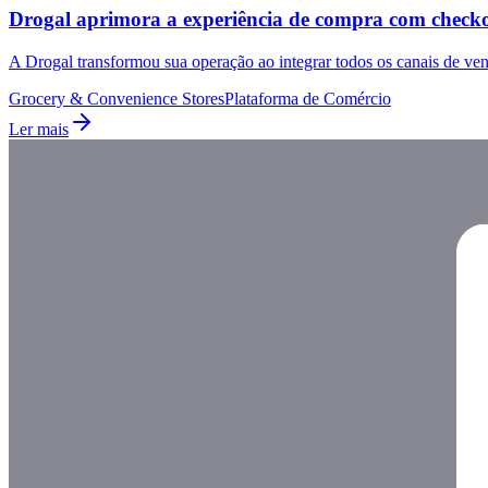
Drogal aprimora a experiência de compra com checko
A Drogal transformou sua operação ao integrar todos os canais de ven
Grocery & Convenience Stores
Plataforma de Comércio
Ler mais