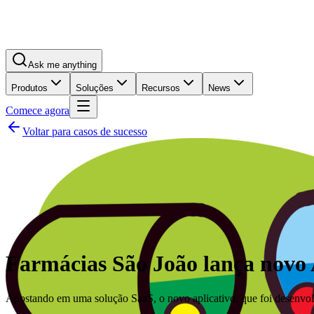
Ask me anything
Produtos
Soluções
Recursos
News
Comece agora
Voltar para casos de sucesso
Farmácias São João lança novo 
Apostando em uma solução SaaS, o novo aplicativo, que foi desenvolv