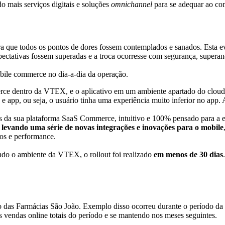
o mais serviços digitais e soluções
omnichannel
para se adequar ao co
ra que todos os pontos de dores fossem contemplados e sanados. Esta
xpectativas fossem superadas e a troca ocorresse com segurança, supera
obile commerce no dia-a-dia da operação.
ommerce dentro da VTEX, e o aplicativo em um ambiente apartado do cl
e app, ou seja, o usuário tinha uma experiência muito inferior no app. 
és da sua plataforma SaaS Commerce, intuitivo e 100% pensado para a
evando uma série de novas integrações e inovações para o mobile
dos e performance.
ndo o ambiente da VTEX, o rollout foi realizado
em menos de 30 dias
 das Farmácias São João. Exemplo disso ocorreu durante o período da 
s vendas online totais do período e se mantendo nos meses seguintes.