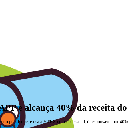
APP e alcança 40% da receita do 
ido pela Kobe, e usa a VTEX como back-end, é responsável por 40% da 