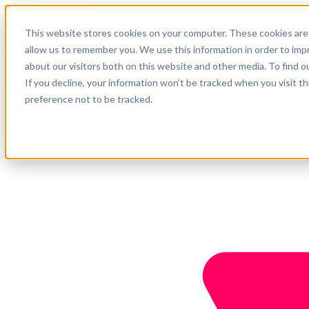
Português
This website stores cookies on your computer. These cookies are 
Suporte
allow us to remember you. We use this information in order to im
about our visitors both on this website and other media. To find o
Empresa
Comece agora
If you decline, your information won’t be tracked when you visit t
preference not to be tracked.