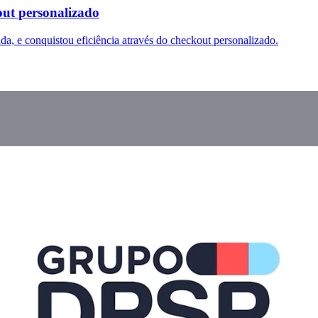
ut personalizado
da, e conquistou eficiência através do checkout personalizado.