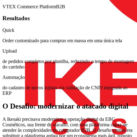
VTEX Commerce Platform
B2B
Resultados
Quick
Order customizado para compras em massa em uma única tela
Upload
de pedidos completos por planilha, reduzindo o tempo de montagem
do carrinho
Automação
do cadastro de novos lojistas via validação de CNPJ integrada ao
ERP
O Desafio: modernizar o atacado digital
A Ikesaki precisava modernizar a operação digital da EBC
Cosméticos, sua frente de atacado, com uma plataforma capaz de
atender às complexidades do comprador B2B. O desafio central era
substituir a plataforma antiga por um ecossistema mais ágil, robusto