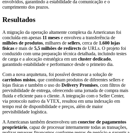
envolvidos, garantindo a estabilidade da comunicação e o
cumprimento dos prazos.
Resultados
A migração da operação altamente complexa da Americanas foi
concluída em apenas
11 meses
e envolveu a transferência de
milhões de produtos
, milhares de
sellers
, cerca de
1.600 lojas
físicas
e mais de
5,5 milhões de redirects
de URLs. O projeto foi
conduzido com uma preparação técnica detalhada, incluindo testes
de carga e a alocação estratégica em um
cluster dedicado
,
garantindo estabilidade e performance desde o primeiro dia.
Com a nova arquitetura, foi possível destravar a solução de
carrinhos mistos
, que combinam produtos de diferentes sellers e
lojas físicas e também o uso do
Delivery Promises
, com filtros de
previsibilidade de entrega, oferecendo uma jornada de compra mais
fluida e eficiente para o cliente. A integração com o Seller Center,
via protocolo nativo da VTEX, resultou em uma indexação em
tempo real de disponibilidade e preços, além de maior
previsibilidade logística.
A Americanas também desenvolveu um
conector de pagamentos
proprietário
, capaz de processar internamente todas as transações,
realizar repasses financeiros conforme regras de negócio e garantir a